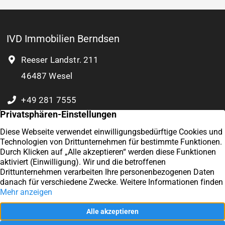
IVD Immobilien Berndsen
Reeser Landstr. 211
46487 Wesel
+49 281 7555
0 177 8932 804
Kontakt
Exzellent
Impressum
4,9
/5
57
Datenschutz
Kundenstimmen
Vertrag widerrufen