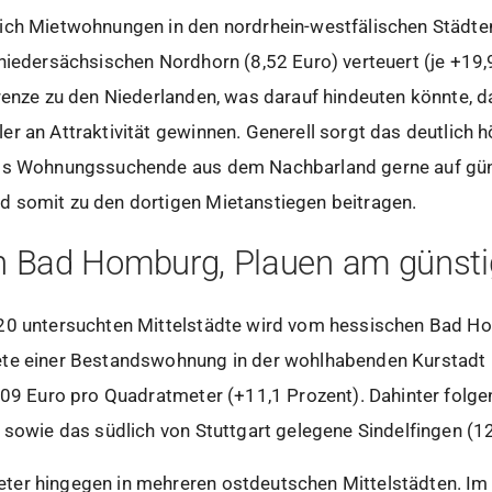
ich Mietwohnungen in den nordrhein-westfälischen Städten
niedersächsischen Nordhorn (8,52 Euro) verteuert (je +19,9
renze zu den Niederlanden, was darauf hindeuten könnte, da
r an Attraktivität gewinnen. Generell sorgt das deutlich h
ass Wohnungssuchende aus dem Nachbarland gerne auf güns
 somit zu den dortigen Mietanstiegen beitragen.
in Bad Homburg, Plauen am günsti
120 untersuchten Mittelstädte wird vom hessischen Bad H
te einer Bestandswohnung in der wohlhabenden Kurstadt 
3,09 Euro pro Quadratmeter (+11,1 Prozent). Dahinter fol
 sowie das südlich von Stuttgart gelegene Sindelfingen (12
er hingegen in mehreren ostdeutschen Mittelstädten. Im 