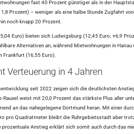
etwohnungen fast 40 Prozent günstiger als in der Hauptsta
1,8 Prozent) – weniger als eine halbe Stunde Zugfahrt von 
n noch knapp 20 Prozent.
15,04 Euro) bieten sich Ludwigsburg (12,45 Euro; +6,9 Pro
zahlbare Alternativen an, während Mietwohnungen in Hanau 
in Frankfurt (16,55 Euro).
nt Verteuerung in 4 Jahren
sentwicklung seit 2022 zeigen sich die deutlichsten Ansti
Rauxel weist mit 20,0 Prozent das stärkste Plus aller unt
hmend an das nahegelegene Dortmund heran. Mit einer durc
o pro Quadratmeter bleibt die Ruhrgebietsstadt aber tro
e prozentuale Anstieg erklärt sich somit auch durch das n