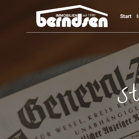
Start
St