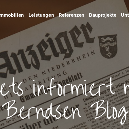
Immobilien
Leistungen
Referenzen
Bauprojekte
Un
ets informiert 
Berndsen Blog