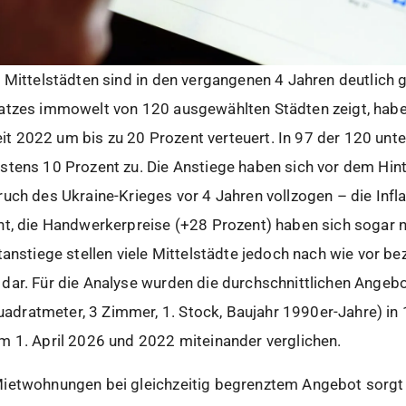
 Mittelstädten sind in den vergangenen 4 Jahren deutlich g
atzes immowelt von 120 ausgewählten Städten zeigt, hab
 2022 um bis zu 20 Prozent verteuert. In 97 der 120 unte
stens 10 Prozent zu. Die Anstiege haben sich vor dem Hin
uch des Ukraine-Krieges vor 4 Jahren vollzogen – die Infla
nt, die Handwerkerpreise (+28 Prozent) haben sich sogar n
tanstiege stellen viele Mittelstädte jedoch nach wie vor be
dar. Für die Analyse wurden die durchschnittlichen Angeb
dratmeter, 3 Zimmer, 1. Stock, Baujahr 1990er-Jahre) in
m 1. April 2026 und 2022 miteinander verglichen.
ietwohnungen bei gleichzeitig begrenztem Angebot sorgt in