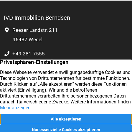
IVD Immobilien Berndsen
Reeser Landstr. 211
46487 Wesel
+49 281 7555
0 177 8932 804
Kontakt
Exzellent
Impressum
4,9
/5
57
Datenschutz
Kundenstimmen
Vertrag widerrufen