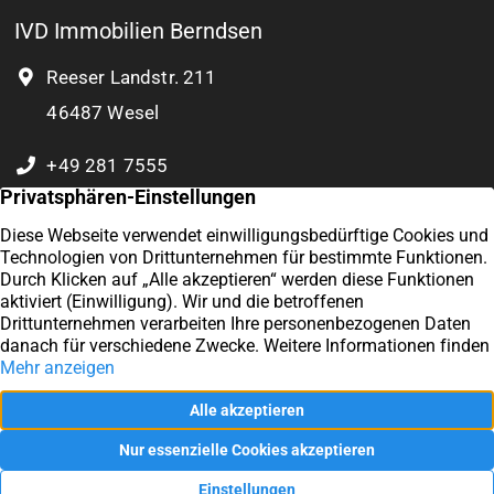
IVD Immobilien Berndsen
Reeser Landstr. 211
46487 Wesel
+49 281 7555
0 177 8932 804
Kontakt
Exzellent
Impressum
4,9
/5
57
Datenschutz
Kundenstimmen
Vertrag widerrufen