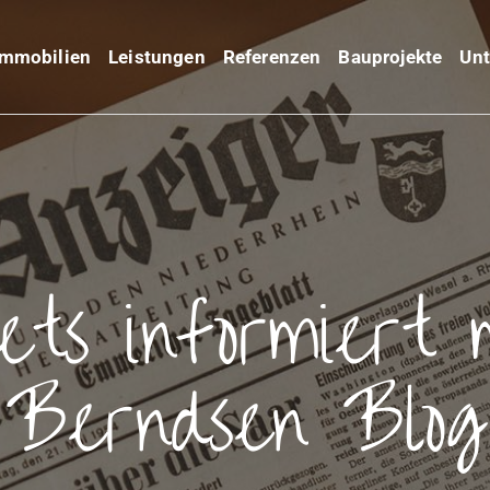
Immobilien
Leistungen
Referenzen
Bauprojekte
Un
ets informiert 
Berndsen Blog