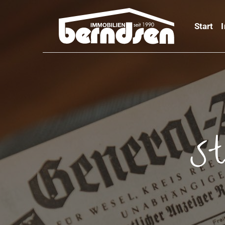
Start
St