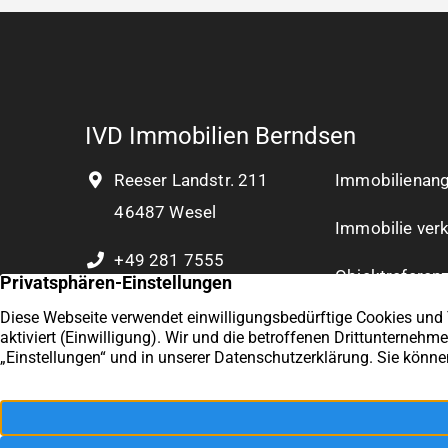
IVD Immobilien Berndsen
Reeser Landstr. 211
Immobilienan
46487 Wesel
Immobilie ver
+49 281 7555
Objektreferen
0 177 8932 804
EU AI Act
Verkauf aus
Altersgründen