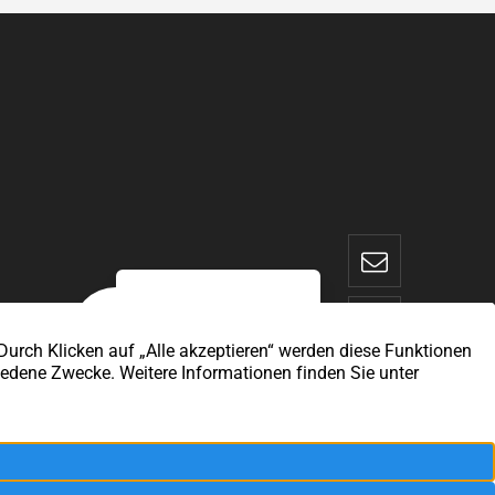
Exzellent
4,9
/5
57 Kundenstimmen