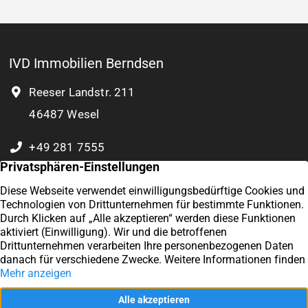
IVD Immobilien Berndsen
Reeser Landstr. 211
46487 Wesel
+49 281 7555
0 177 8932 804
Kontakt
Exzellent
Impressum
4,9
/5
57
Datenschutz
Kundenstimmen
Vertrag widerrufen