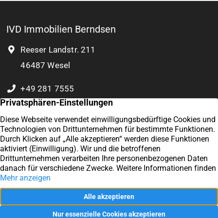
IVD Immobilien Berndsen
Reeser Landstr. 211
46487 Wesel
+49 281 7555
0 177 8932 804
Kontakt
Exzellent
Impressum
4,9
/5
57
Datenschutz
Kundenstimmen
Vertrag widerrufen