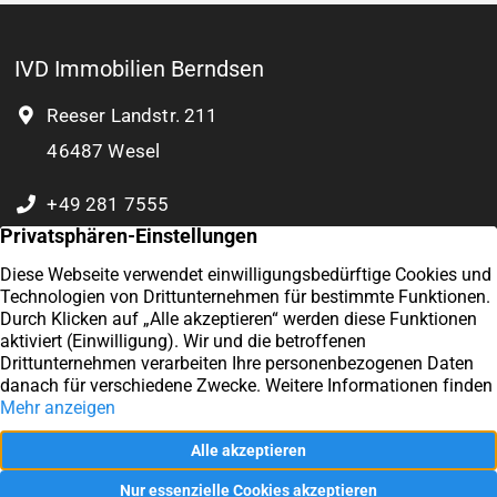
IVD Immobilien Berndsen
Reeser Landstr. 211
46487 Wesel
+49 281 7555
0 177 8932 804
Kontakt
Exzellent
Impressum
4,9
/5
57
Datenschutz
Kundenstimmen
Vertrag widerrufen