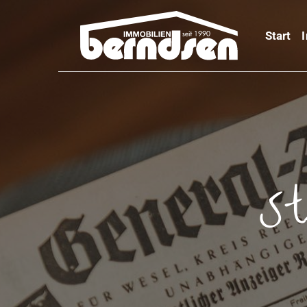
Start
St