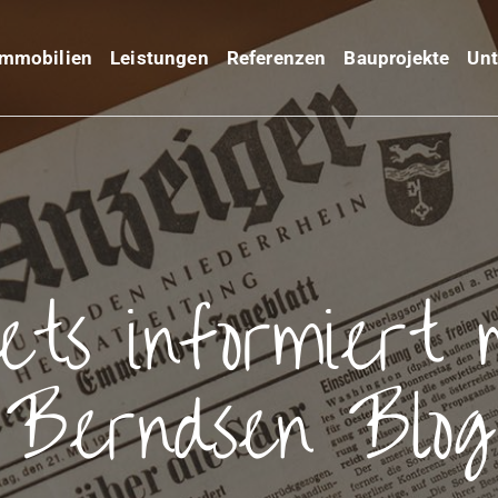
Immobilien
Leistungen
Referenzen
Bauprojekte
Un
ets informiert 
Berndsen Blog